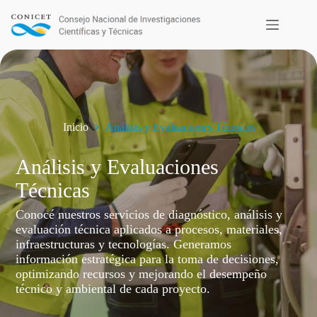
Saltar
al
contenido
Inicio
Análisis y Evaluaciones Técnicas
Análisis y Evaluaciones
Técnicas
Conocé nuestros servicios de diagnóstico, análisis y
evaluación técnica aplicados a procesos, materiales,
infraestructuras y tecnologías. Generamos
información estratégica para la toma de decisiones,
optimizando recursos y mejorando el desempeño
técnico y ambiental de cada proyecto.