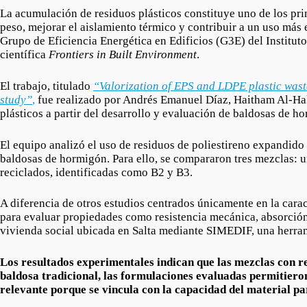
La acumulación de residuos plásticos constituye uno de los pri
peso, mejorar el aislamiento térmico y contribuir a un uso más e
Grupo de Eficiencia Energética en Edificios (G3E) del Instit
científica
Frontiers in Built Environment
.
El trabajo, titulado
“Valorization of EPS and LDPE plastic waste
study”
,
fue realizado por Andrés Emanuel Díaz, Haitham Al-Hake
plásticos a partir del desarrollo y evaluación de baldosas de 
El equipo analizó el uso de residuos de poliestireno expand
baldosas de hormigón. Para ello, se compararon tres mezclas: 
reciclados, identificadas como B2 y B3.
A diferencia de otros estudios centrados únicamente en la caract
para evaluar propiedades como resistencia mecánica, absorción 
vivienda social ubicada en Salta mediante SIMEDIF, una herrami
Los resultados experimentales indican que las mezclas con r
baldosa tradicional, las formulaciones evaluadas permitiero
relevante porque se vincula con la capacidad del material par