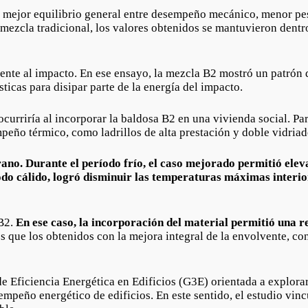
el mejor equilibrio general entre desempeño mecánico, menor pe
la mezcla tradicional, los valores obtenidos se mantuvieron den
ente al impacto. En ese ensayo, la mezcla B2 mostró un patrón d
sticas para disipar parte de la energía del impacto.
ocurriría al incorporar la baldosa B2 en una vivienda social. P
ño térmico, como ladrillos de alta prestación y doble vidriad
no. Durante el período frío, el caso mejorado permitió elev
odo cálido, logró disminuir las temperaturas máximas interio
B2.
En ese caso, la incorporación del material permitió una r
es que los obtenidos con la mejora integral de la envolvente, co
de Eficiencia Energética en Edificios (G3E) orientada a explora
sempeño energético de edificios. En este sentido, el estudio vinc