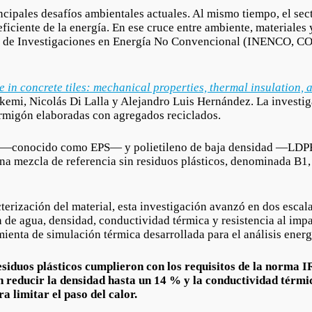
ncipales desafíos ambientales actuales. Al mismo tiempo, el se
ficiente de la energía. En ese cruce entre ambiente, materiales 
uto de Investigaciones en Energía No Convencional (INENCO, C
 in concrete tiles: mechanical properties, thermal insulation, 
mi, Nicolás Di Lalla y Alejandro Luis Hernández. La investiga
hormigón elaboradas con agregados reciclados.
ido —conocido como EPS— y polietileno de baja densidad —LDP
una mezcla de referencia sin residuos plásticos, denominada B
erización del material, esta investigación avanzó en dos escalas
de agua, densidad, conductividad térmica y resistencia al impa
enta de simulación térmica desarrollada para el análisis energé
esiduos plásticos cumplieron con los requisitos de la norma 
n reducir la densidad hasta un 14 % y la conductividad térmi
a limitar el paso del calor.