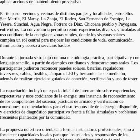
aplicar acciones de mantenimiento preventivo.
Participaron vecinos y vecinas de distintos parajes y localidades, entre ellos
San Martín, El Maray, La Zanja, El Rodeo, San Fernando de Escoipe, La
Yesera, Sunchal, Agua Negra, Potrero de Díaz, Chicoana pueblo y Payogasta,
entre otros. La convocatoria permitió reunir experiencias diversas vinculadas al
uso cotidiano de la energía en zonas rurales, donde los sistemas solares
cumplen un rol central para mejorar las condiciones de vida, comunicación,
iluminación y acceso a servicios básicos.
Durante la jornada se trabajó con una metodología práctica, participativa y con
lenguaje sencillo, a partir de ejemplos cotidianos y demostraciones reales. Los
participantes pudieron reconocer paneles solares, baterías, reguladores,
inversores, cables, fusibles, lámparas LED y herramientas de medición,
además de realizar ejercicios guiados de conexión, verificación y uso de tester.
La capacitación incluyó un espacio inicial de intercambio sobre experiencias,
expectativas y usos cotidianos de la energía; una instancia de reconocimiento
de los componentes del sistema; prácticas de armado y verificación de
conexiones; recomendaciones para el uso responsable de la energía disponible;
y ejercicios de diagnóstico participativo frente a fallas simuladas y problemas
frecuentes planteados por la comunidad.
La propuesta no estuvo orientada a formar instaladores profesionales, sino a
fortalecer capacidades locales para que los usuarios y responsables de los
sistemas puedan realizar cuidados básicos, identificar señales de mal